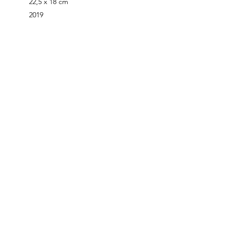
22,5 x 18 cm
2019
Belleza misteriosa descansando​
Técnica mixta lápiz y acuarela
29,5 x 21 cm
2019